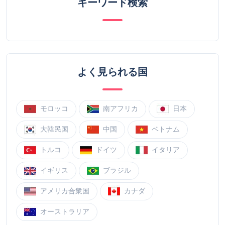
キーワード検索
よく見られる国
モロッコ
南アフリカ
日本
大韓民国
中国
ベトナム
トルコ
ドイツ
イタリア
イギリス
ブラジル
アメリカ合衆国
カナダ
オーストラリア