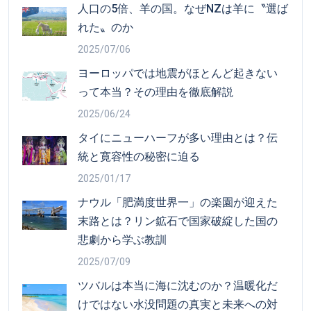
人口の5倍、羊の国。なぜNZは羊に〝選ば
れた〟のか
2025/07/06
ヨーロッパでは地震がほとんど起きない
って本当？その理由を徹底解説
2025/06/24
タイにニューハーフが多い理由とは？伝
統と寛容性の秘密に迫る
2025/01/17
ナウル「肥満度世界一」の楽園が迎えた
末路とは？リン鉱石で国家破綻した国の
悲劇から学ぶ教訓
2025/07/09
ツバルは本当に海に沈むのか？温暖化だ
けではない水没問題の真実と未来への対