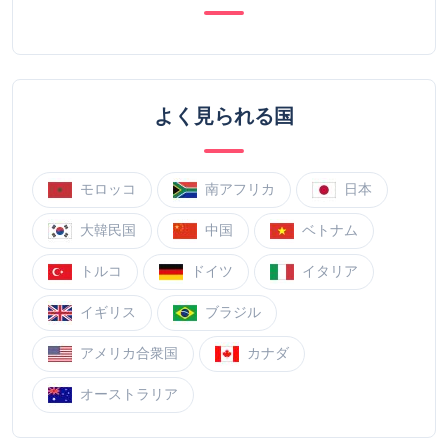
よく見られる国
モロッコ
南アフリカ
日本
大韓民国
中国
ベトナム
トルコ
ドイツ
イタリア
イギリス
ブラジル
アメリカ合衆国
カナダ
オーストラリア