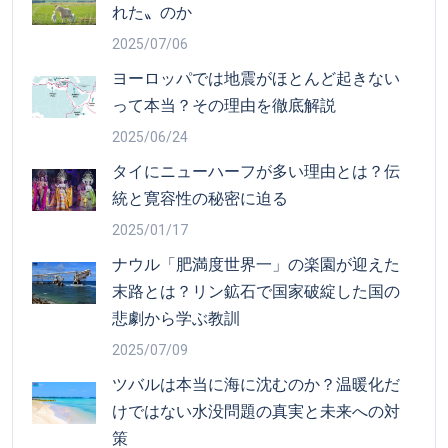
れた〟のか
2025/07/06
ヨーロッパでは地震がほとんど起きない
って本当？その理由を徹底解説
2025/06/24
タイにニューハーフが多い理由とは？伝
統と寛容性の秘密に迫る
2025/01/17
ナウル「肥満度世界一」の楽園が迎えた
末路とは？リン鉱石で国家破綻した国の
悲劇から学ぶ教訓
2025/07/09
ツバルは本当に海に沈むのか？温暖化だ
けではない水没問題の真実と未来への対
策