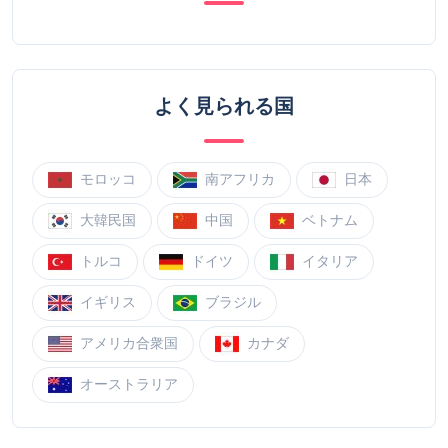
よく見られる国
モロッコ
南アフリカ
日本
大韓民国
中国
ベトナム
トルコ
ドイツ
イタリア
イギリス
ブラジル
アメリカ合衆国
カナダ
オーストラリア