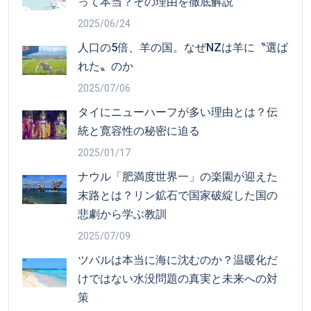
って本当？その理由を徹底解説
2025/06/24
人口の5倍、羊の国。なぜNZは羊に〝選ば
れた〟のか
2025/07/06
タイにニューハーフが多い理由とは？伝
統と寛容性の秘密に迫る
2025/01/17
ナウル「肥満度世界一」の楽園が迎えた
末路とは？リン鉱石で国家破綻した国の
悲劇から学ぶ教訓
2025/07/09
ツバルは本当に海に沈むのか？温暖化だ
けではない水没問題の真実と未来への対
策