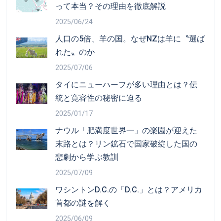
って本当？その理由を徹底解説
2025/06/24
人口の5倍、羊の国。なぜNZは羊に〝選ば
れた〟のか
2025/07/06
タイにニューハーフが多い理由とは？伝
統と寛容性の秘密に迫る
2025/01/17
ナウル「肥満度世界一」の楽園が迎えた
末路とは？リン鉱石で国家破綻した国の
悲劇から学ぶ教訓
2025/07/09
ワシントンD.C.の「D.C.」とは？アメリカ
首都の謎を解く
2025/06/09