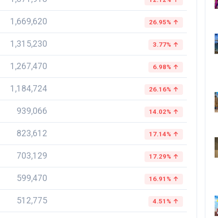
1,669,620
26.95% ↑
1,315,230
3.77% ↑
1,267,470
6.98% ↑
1,184,724
26.16% ↑
939,066
14.02% ↑
823,612
17.14% ↑
703,129
17.29% ↑
599,470
16.91% ↑
512,775
4.51% ↑