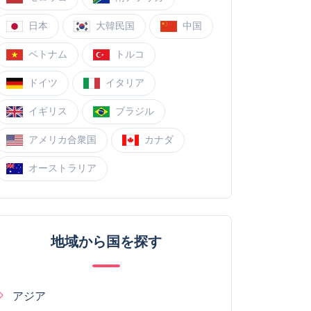
日本
大韓民国
中国
ベトナム
トルコ
ドイツ
イタリア
イギリス
ブラジル
アメリカ合衆国
カナダ
オーストラリア
地域から国を探す
アジア