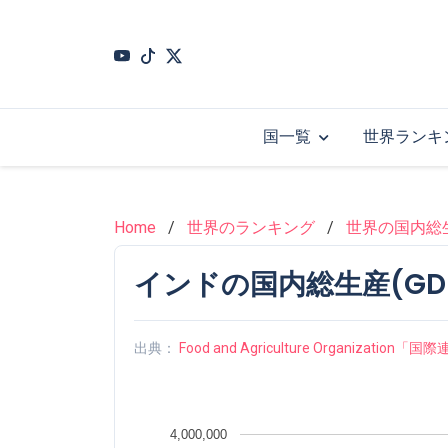
Skip
to
main
content
国一覧
世界ランキ
Home
世界のランキング
世界の国内総生
インドの国内総生産(GDP)
出典：
Food and Agriculture Organizati
4,000,000