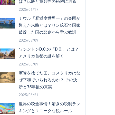
は？伝統と寛容性の秘密に迫る
2025/01/17
ナウル「肥満度世界一」の楽園が
迎えた末路とは？リン鉱石で国家
破綻した国の悲劇から学ぶ教訓
2025/07/09
ワシントンD.C.の「D.C.」とは？
アメリカ首都の謎を解く
2025/06/09
軍隊を捨てた国、コスタリカはな
ぜ平和でいられるのか？ その決
断と75年後の真実
2025/06/21
世界の税金事情！驚きの税制ラン
キングとユニークな税ルール