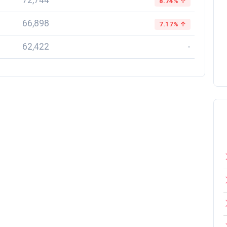
72,744
8.74% ↑
66,898
7.17% ↑
62,422
-