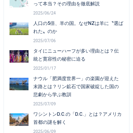
って本当？その理由を徹底解説
2025/06/24
人口の5倍、羊の国。なぜNZは羊に〝選ば
れた〟のか
2025/07/06
タイにニューハーフが多い理由とは？伝
統と寛容性の秘密に迫る
2025/01/17
ナウル「肥満度世界一」の楽園が迎えた
末路とは？リン鉱石で国家破綻した国の
悲劇から学ぶ教訓
2025/07/09
ワシントンD.C.の「D.C.」とは？アメリカ
首都の謎を解く
2025/06/09