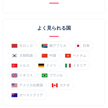
よく見られる国
モロッコ
南アフリカ
日本
大韓民国
中国
ベトナム
トルコ
ドイツ
イタリア
イギリス
ブラジル
アメリカ合衆国
カナダ
オーストラリア