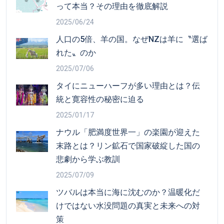
って本当？その理由を徹底解説
2025/06/24
人口の5倍、羊の国。なぜNZは羊に〝選ば
れた〟のか
2025/07/06
タイにニューハーフが多い理由とは？伝
統と寛容性の秘密に迫る
2025/01/17
ナウル「肥満度世界一」の楽園が迎えた
末路とは？リン鉱石で国家破綻した国の
悲劇から学ぶ教訓
2025/07/09
ツバルは本当に海に沈むのか？温暖化だ
けではない水没問題の真実と未来への対
策