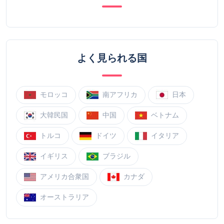
よく見られる国
モロッコ
南アフリカ
日本
大韓民国
中国
ベトナム
トルコ
ドイツ
イタリア
イギリス
ブラジル
アメリカ合衆国
カナダ
オーストラリア