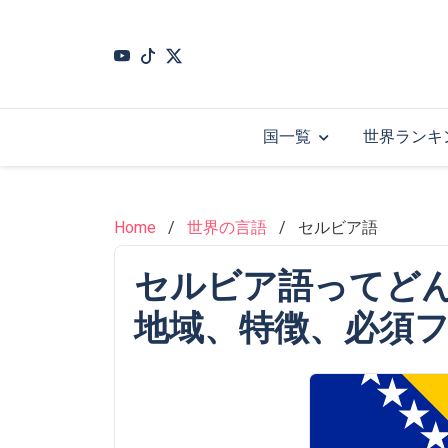
Skip
to
main
content
国一覧
世界ランキ
Home
世界の言語
セルビア語
セルビア語ってど
地域、特徴、必須