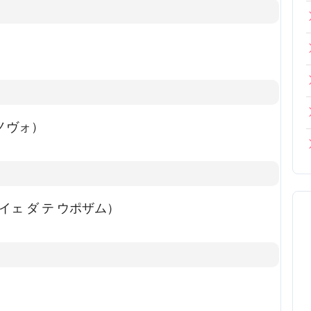
 ポノヴォ）
ゴ ミ イェ ダ テ ウポザム）