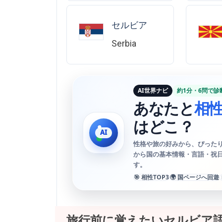
セルビア
Serbia
AI世界ナビ
約1分・6問で診
あなたと
相
はどこ？
性格や旅の好みから、ぴったり
から国の基本情報・言語・祝
す。
🎯 相性TOP3
🌍 国ページへ回遊
旅行前に覚えたいセルビア語