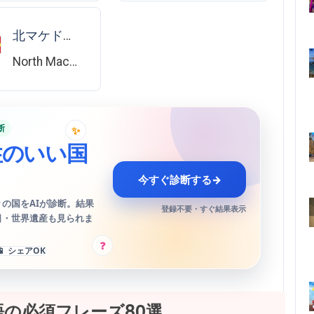
北マケドニア
North Macedonia
断
✨
性のいい国
今すぐ診断する
→
の国をAIが診断。結果
登録不要・すぐ結果表示
日・世界遺産も見られま
?
📱 シェアOK
の必須フレーズ80選