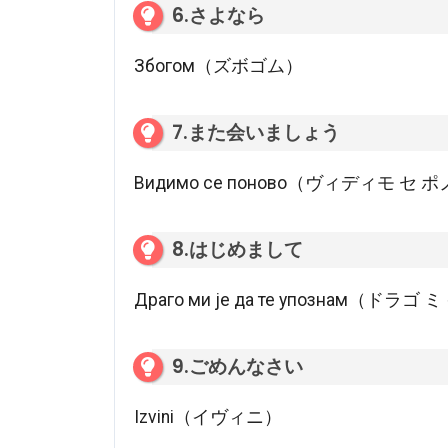
6.さよなら
Збогом（ズボゴム）
7.また会いましょう
Видимо се поново（ヴィディモ セ
8.はじめまして
Драго ми је да те упознам（ドラ
9.ごめんなさい
Izvini（イヴィニ）