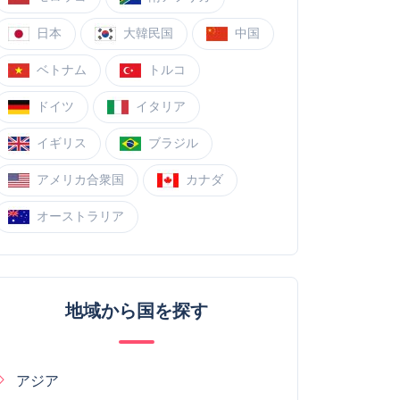
日本
大韓民国
中国
ベトナム
トルコ
ドイツ
イタリア
イギリス
ブラジル
アメリカ合衆国
カナダ
オーストラリア
地域から国を探す
アジア