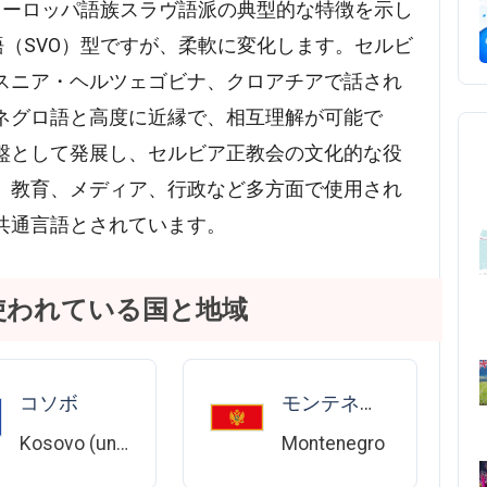
ヨーロッパ語族スラヴ語派の典型的な特徴を示し
語（SVO）型ですが、柔軟に変化します。セルビ
スニア・ヘルツェゴビナ、クロアチアで話され
ネグロ語と高度に近縁で、相互理解が可能で
盤として発展し、セルビア正教会の文化的な役
、教育、メディア、行政など多方面で使用され
共通言語とされています。
使われている国と地域
コソボ
モンテネグロ
Kosovo (under UNSC res. 1244)
Montenegro