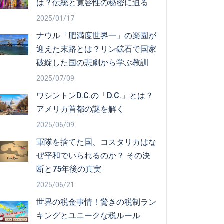
は？伝統と寛容性の秘密に迫る
2025/01/17
ナウル「肥満度世界一」の楽園が
迎えた末路とは？リン鉱石で国家
破綻した国の悲劇から学ぶ教訓
2025/07/09
ワシントンD.C.の「D.C.」とは？
アメリカ首都の謎を解く
2025/06/09
軍隊を捨てた国、コスタリカはな
ぜ平和でいられるのか？ その決
断と75年後の真実
2025/06/21
世界の税金事情！驚きの税制ラン
キングとユニークな税ルール