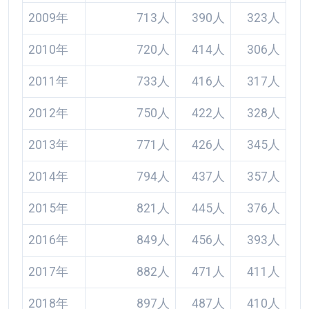
2009年
713人
390人
323人
2010年
720人
414人
306人
2011年
733人
416人
317人
2012年
750人
422人
328人
2013年
771人
426人
345人
2014年
794人
437人
357人
2015年
821人
445人
376人
2016年
849人
456人
393人
2017年
882人
471人
411人
2018年
897人
487人
410人