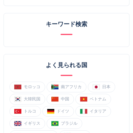
キーワード検索
よく見られる国
モロッコ
南アフリカ
日本
大韓民国
中国
ベトナム
トルコ
ドイツ
イタリア
イギリス
ブラジル