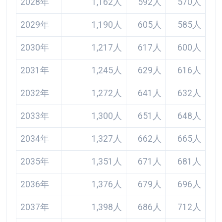
2028年
1,162人
592人
570人
2029年
1,190人
605人
585人
2030年
1,217人
617人
600人
2031年
1,245人
629人
616人
2032年
1,272人
641人
632人
2033年
1,300人
651人
648人
2034年
1,327人
662人
665人
2035年
1,351人
671人
681人
2036年
1,376人
679人
696人
2037年
1,398人
686人
712人