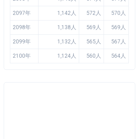
2097年
1,142人
572人
570人
2098年
1,138人
569人
569人
2099年
1,132人
565人
567人
2100年
1,124人
560人
564人