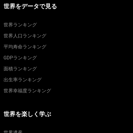
世界をデータで見る
世界ランキング
世界人口ランキング
平均寿命ランキング
GDPランキング
面積ランキング
出生率ランキング
世界幸福度ランキング
世界を楽しく学ぶ
世界遺産