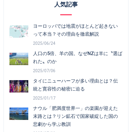
人気記事
ヨーロッパでは地震がほとんど起きない
って本当？その理由を徹底解説
2025/06/24
人口の5倍、羊の国。なぜNZは羊に〝選ば
れた〟のか
2025/07/06
タイにニューハーフが多い理由とは？伝
統と寛容性の秘密に迫る
2025/01/17
ナウル「肥満度世界一」の楽園が迎えた
末路とは？リン鉱石で国家破綻した国の
悲劇から学ぶ教訓