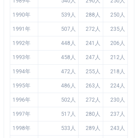
1989年
540人
290人
250人
1990年
539人
288人
250人
1991年
507人
272人
235人
1992年
448人
241人
206人
1993年
458人
247人
212人
1994年
472人
255人
218人
1995年
486人
263人
224人
1996年
502人
272人
230人
1997年
517人
280人
237人
1998年
533人
289人
243人