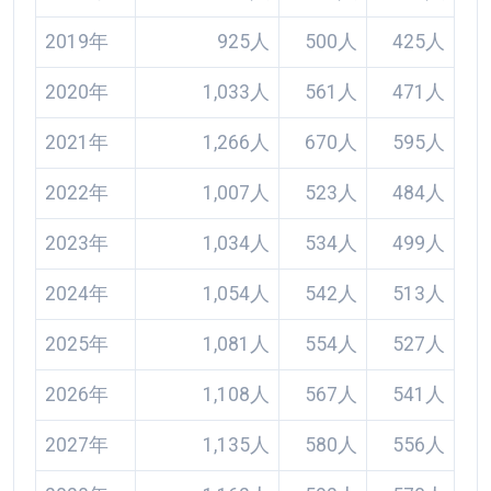
2019年
925人
500人
425人
2020年
1,033人
561人
471人
2021年
1,266人
670人
595人
2022年
1,007人
523人
484人
2023年
1,034人
534人
499人
2024年
1,054人
542人
513人
2025年
1,081人
554人
527人
2026年
1,108人
567人
541人
2027年
1,135人
580人
556人