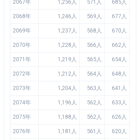
2067年
1,256人
571人
685人
2068年
1,246人
569人
677人
2069年
1,237人
568人
670人
2070年
1,228人
566人
662人
2071年
1,219人
565人
654人
2072年
1,212人
564人
648人
2073年
1,204人
563人
641人
2074年
1,196人
562人
633人
2075年
1,188人
562人
626人
2076年
1,181人
561人
620人