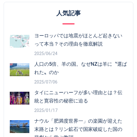
人気記事
ヨーロッパでは地震がほとんど起きない
って本当？その理由を徹底解説
2025/06/24
人口の5倍、羊の国。なぜNZは羊に〝選ば
れた〟のか
2025/07/06
タイにニューハーフが多い理由とは？伝
統と寛容性の秘密に迫る
2025/01/17
ナウル「肥満度世界一」の楽園が迎えた
末路とは？リン鉱石で国家破綻した国の