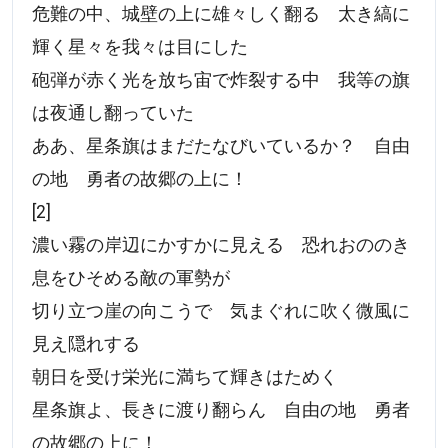
危難の中、城壁の上に雄々しく翻る 太き縞に
輝く星々を我々は目にした
砲弾が赤く光を放ち宙で炸裂する中 我等の旗
は夜通し翻っていた
ああ、星条旗はまだたなびいているか？ 自由
の地 勇者の故郷の上に！
[2]
濃い霧の岸辺にかすかに見える 恐れおののき
息をひそめる敵の軍勢が
切り立つ崖の向こうで 気まぐれに吹く微風に
見え隠れする
朝日を受け栄光に満ちて輝きはためく
星条旗よ、長きに渡り翻らん 自由の地 勇者
の故郷の上に！