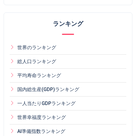
ランキング
世界のランキング
総人口ランキング
平均寿命ランキング
国内総生産(GDP)ランキング
一人当たりGDPランキング
世界幸福度ランキング
AI準備指数ランキング