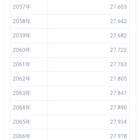
2057年
27.603
2058年
27.642
2059年
27.682
2060年
27.722
2061年
27.763
2062年
27.805
2063年
27.847
2064年
27.890
2065年
27.934
2066年
27.978