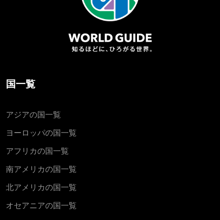
国一覧
アジアの国一覧
ヨーロッパの国一覧
アフリカの国一覧
南アメリカの国一覧
北アメリカの国一覧
オセアニアの国一覧