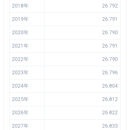
2018年
26.792
2019年
26.791
2020年
26.790
2021年
26.791
2022年
26.790
2023年
26.796
2024年
26.804
2025年
26.812
2026年
26.822
2027年
26.833