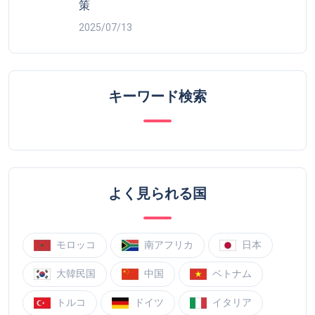
策
2025/07/13
キーワード検索
よく見られる国
モロッコ
南アフリカ
日本
大韓民国
中国
ベトナム
トルコ
ドイツ
イタリア