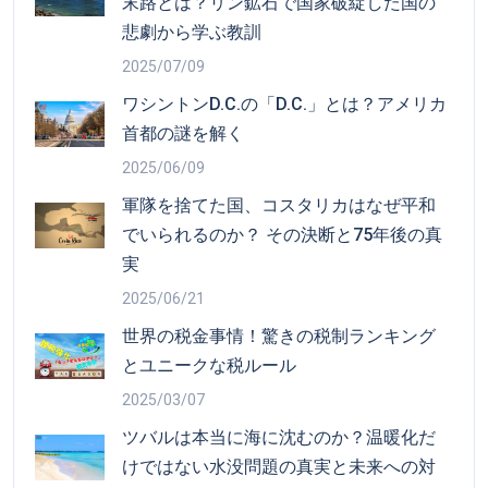
末路とは？リン鉱石で国家破綻した国の
悲劇から学ぶ教訓
2025/07/09
ワシントンD.C.の「D.C.」とは？アメリカ
首都の謎を解く
2025/06/09
軍隊を捨てた国、コスタリカはなぜ平和
でいられるのか？ その決断と75年後の真
実
2025/06/21
世界の税金事情！驚きの税制ランキング
とユニークな税ルール
2025/03/07
ツバルは本当に海に沈むのか？温暖化だ
けではない水没問題の真実と未来への対