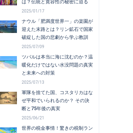
は？伝統と寛容性の秘密に迫る
2025/01/17
ナウル「肥満度世界一」の楽園が
迎えた末路とは？リン鉱石で国家
破綻した国の悲劇から学ぶ教訓
2025/07/09
ツバルは本当に海に沈むのか？温
暖化だけではない水没問題の真実
と未来への対策
2025/07/13
軍隊を捨てた国、コスタリカはな
ぜ平和でいられるのか？ その決
断と75年後の真実
2025/06/21
世界の税金事情！驚きの税制ラン