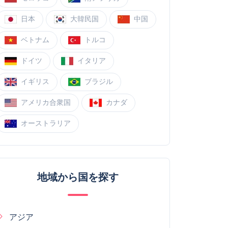
日本
大韓民国
中国
ベトナム
トルコ
ドイツ
イタリア
イギリス
ブラジル
アメリカ合衆国
カナダ
オーストラリア
地域から国を探す
アジア