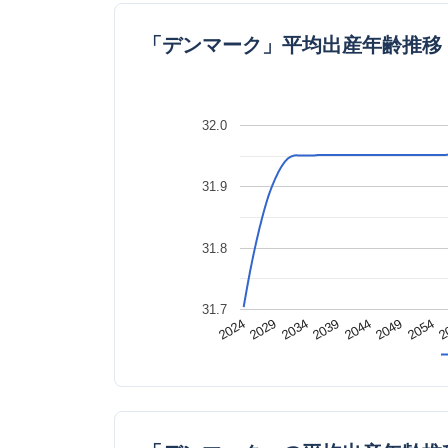
「デンマーク」平均出産年齢推移
32.0
31.9
31.8
31.7
2049
2024
2
2034
2044
2054
2029
2039