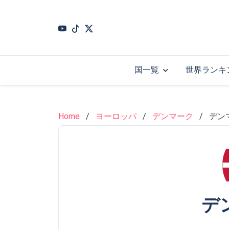
Skip
to
main
content
国一覧
世界ランキ
Home
ヨーロッパ
デンマーク
デン
デ