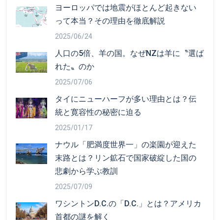
ヨーロッパでは地震がほとんど起きない
って本当？その理由を徹底解説
2025/06/24
人口の5倍、羊の国。なぜNZは羊に〝選ば
れた〟のか
2025/07/06
タイにニューハーフが多い理由とは？伝
統と寛容性の秘密に迫る
2025/01/17
ナウル「肥満度世界一」の楽園が迎えた
末路とは？リン鉱石で国家破綻した国の
悲劇から学ぶ教訓
2025/07/09
ワシントンD.C.の「D.C.」とは？アメリカ
首都の謎を解く