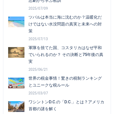
悲劇から学ぶ教訓
2025/07/09
ツバルは本当に海に沈むのか？温暖化だ
けではない水没問題の真実と未来への対
策
2025/07/13
軍隊を捨てた国、コスタリカはなぜ平和
でいられるのか？ その決断と75年後の真
実
2025/06/21
世界の税金事情！驚きの税制ランキング
とユニークな税ルール
2025/03/07
ワシントンD.C.の「D.C.」とは？アメリカ
首都の謎を解く