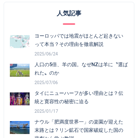
人気記事
ヨーロッパでは地震がほとんど起きない
って本当？その理由を徹底解説
2025/06/24
人口の5倍、羊の国。なぜNZは羊に〝選ば
れた〟のか
2025/07/06
タイにニューハーフが多い理由とは？伝
統と寛容性の秘密に迫る
2025/01/17
ナウル「肥満度世界一」の楽園が迎えた
末路とは？リン鉱石で国家破綻した国の