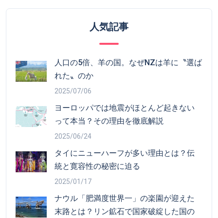
人気記事
人口の5倍、羊の国。なぜNZは羊に〝選ば
れた〟のか
2025/07/06
ヨーロッパでは地震がほとんど起きない
って本当？その理由を徹底解説
2025/06/24
タイにニューハーフが多い理由とは？伝
統と寛容性の秘密に迫る
2025/01/17
ナウル「肥満度世界一」の楽園が迎えた
末路とは？リン鉱石で国家破綻した国の