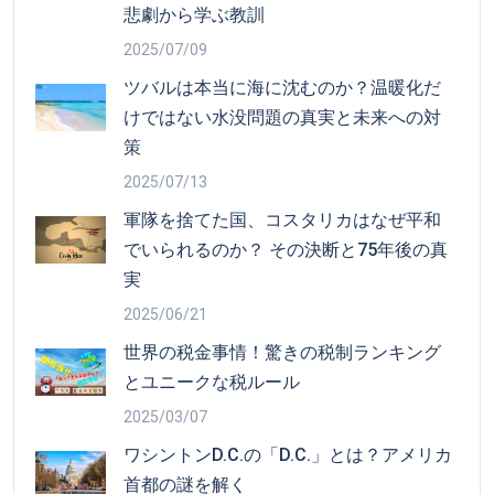
悲劇から学ぶ教訓
2025/07/09
ツバルは本当に海に沈むのか？温暖化だ
けではない水没問題の真実と未来への対
策
2025/07/13
軍隊を捨てた国、コスタリカはなぜ平和
でいられるのか？ その決断と75年後の真
実
2025/06/21
世界の税金事情！驚きの税制ランキング
とユニークな税ルール
2025/03/07
ワシントンD.C.の「D.C.」とは？アメリカ
首都の謎を解く