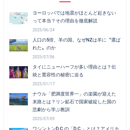
ヨーロッパでは地震がほとんど起きない
って本当？その理由を徹底解説
2025/06/24
人口の5倍、羊の国。なぜNZは羊に〝選ば
れた〟のか
2025/07/06
タイにニューハーフが多い理由とは？伝
統と寛容性の秘密に迫る
2025/01/17
ナウル「肥満度世界一」の楽園が迎えた
末路とは？リン鉱石で国家破綻した国の
悲劇から学ぶ教訓
2025/07/09
ワシントンD.C.の「D.C.」とは？アメリカ