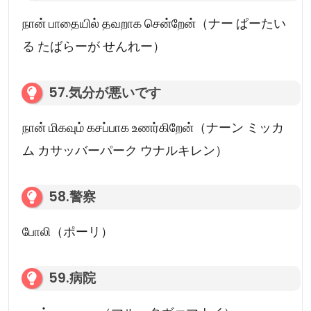
நான் பாதையில் தவறாக சென்றேன்（ナー ぱーたい
る たばらーが せんれー）
57.気分が悪いです
நான் மிகவும் கசப்பாக உணர்கிறேன்（ナーン ミッカ
ム カサッバーパーク ウナルキレン）
58.警察
போலி（ポーリ）
59.病院