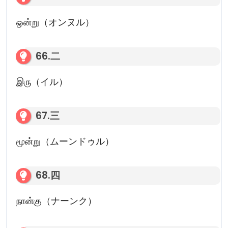
ஒன்று（オンヌル）
66.二
இரு（イル）
67.三
மூன்று（ムーンドゥル）
68.四
நான்கு（ナーンク）