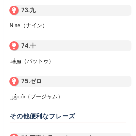
73.九
Nine（ナイン）
74.十
பத்து（パットゥ）
75.ゼロ
பூஜ்யம்（ブージャム）
その他便利なフレーズ