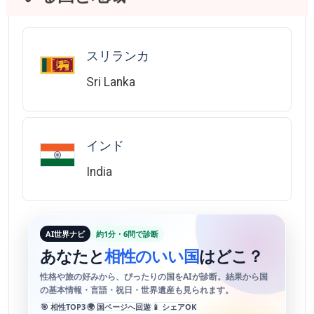
スリランカ
Sri Lanka
インド
India
AI世界ナビ
約1分・6問で診断
あなたと
相性のいい国
はどこ？
性格や旅の好みから、ぴったりの国をAIが診断。結果から国
の基本情報・言語・祝日・世界遺産も見られます。
🎯 相性TOP3
🌍 国ページへ回遊
📱 シェアOK