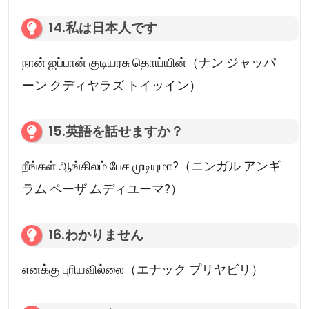
14.私は日本人です
நான் ஜப்பான் குடியரசு தொய்யின்（ナン ジャッパ
ーン クディヤラズ トイッイン）
15.英語を話せますか？
நீங்கள் ஆங்கிலம் பேச முடியுமா?（ニンガル アンギ
ラム ペーザ ムディユーマ?）
16.わかりません
எனக்கு புரியவில்லை（エナック プリヤビリ）