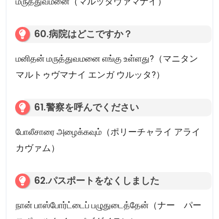
மருத்துவமனை（マルッタヴァマナイ）
60.病院はどこですか？
மனிதன் மருத்துவமனை எங்கு உள்ளது?（マニタン
マルトゥヴマナイ エンガ ウルッタ?）
61.警察を呼んでください
போலீசாரை அழைக்கவும்（ポリーチャライ アライ
カヴァム）
62.パスポートをなくしました
நான் பாஸ்போர்ட்டைப் பழுதுடைத்தேன்（ナー パー