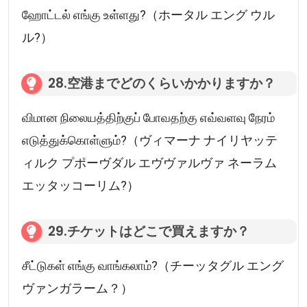
ஹோட்டல் எங்கு உள்ளது?（ホータル エング ウル
ル?）
28.空港までどのくらいかかりますか？
விமான நிலையத்திற்குப் போவதற்கு எவ்வளவு நேரம்
எடுத்துக்கொள்ளும்?（ヴィマーナ ナイリヤッテ
ィルク プポーヴダル エヴヴァルヴァ ネーラム
エッタッコーリム?）
29.チケットはどこで買えますか？
சீட்டுகள் எங்கு வாங்கலாம்?（チーッタグル エング
ヴァンガラーム？）