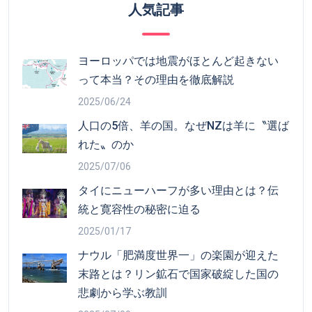
人気記事
ヨーロッパでは地震がほとんど起きない
って本当？その理由を徹底解説
2025/06/24
人口の5倍、羊の国。なぜNZは羊に〝選ば
れた〟のか
2025/07/06
タイにニューハーフが多い理由とは？伝
統と寛容性の秘密に迫る
2025/01/17
ナウル「肥満度世界一」の楽園が迎えた
末路とは？リン鉱石で国家破綻した国の
悲劇から学ぶ教訓