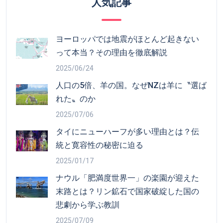
人気記事
ヨーロッパでは地震がほとんど起きない
って本当？その理由を徹底解説
2025/06/24
人口の5倍、羊の国。なぜNZは羊に〝選ば
れた〟のか
2025/07/06
タイにニューハーフが多い理由とは？伝
統と寛容性の秘密に迫る
2025/01/17
ナウル「肥満度世界一」の楽園が迎えた
末路とは？リン鉱石で国家破綻した国の
悲劇から学ぶ教訓
2025/07/09