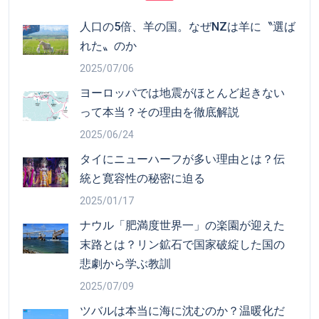
人口の5倍、羊の国。なぜNZは羊に〝選ば
れた〟のか
2025/07/06
ヨーロッパでは地震がほとんど起きない
って本当？その理由を徹底解説
2025/06/24
タイにニューハーフが多い理由とは？伝
統と寛容性の秘密に迫る
2025/01/17
ナウル「肥満度世界一」の楽園が迎えた
末路とは？リン鉱石で国家破綻した国の
悲劇から学ぶ教訓
2025/07/09
ツバルは本当に海に沈むのか？温暖化だ