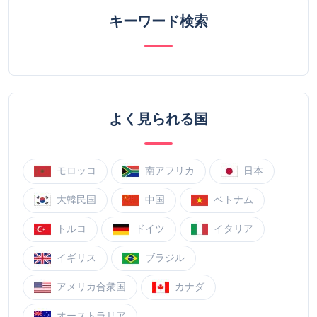
キーワード検索
よく見られる国
モロッコ
南アフリカ
日本
大韓民国
中国
ベトナム
トルコ
ドイツ
イタリア
イギリス
ブラジル
アメリカ合衆国
カナダ
オーストラリア