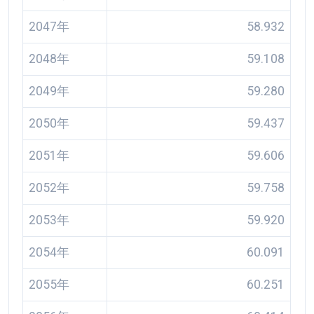
2047年
58.932
2048年
59.108
2049年
59.280
2050年
59.437
2051年
59.606
2052年
59.758
2053年
59.920
2054年
60.091
2055年
60.251