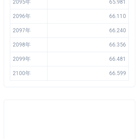
2095年
65.981
2096年
66.110
2097年
66.240
2098年
66.356
2099年
66.481
2100年
66.599