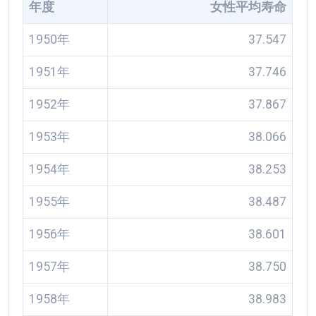
年度
女性平均寿命
1950年
37.547
1951年
37.746
1952年
37.867
1953年
38.066
1954年
38.253
1955年
38.487
1956年
38.601
1957年
38.750
1958年
38.983