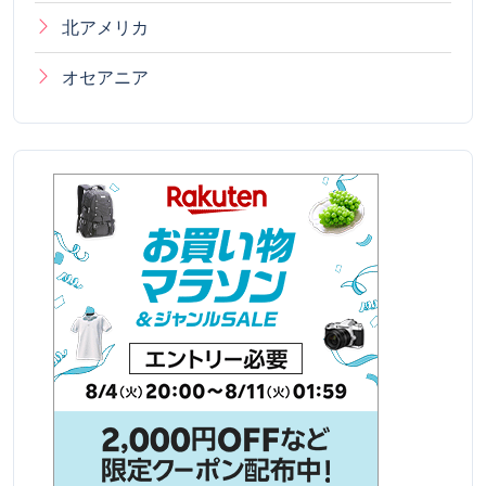
北アメリカ
オセアニア