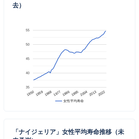
去）
55
50
45
40
35
2022
2013
2004
1995
1986
1977
1968
1959
1950
女性平均寿命
「ナイジェリア」女性平均寿命推移（未