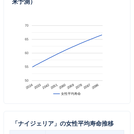
来予測）
70
65
60
55
50
2042
2087
2024
2069
2051
2096
2033
2078
2060
女性平均寿命
「ナイジェリア」の女性平均寿命推移