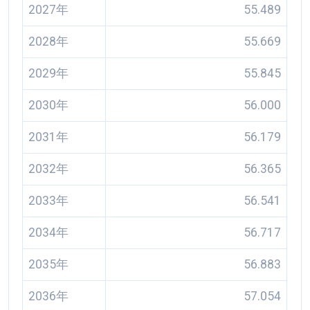
2027年
55.489
2028年
55.669
2029年
55.845
2030年
56.000
2031年
56.179
2032年
56.365
2033年
56.541
2034年
56.717
2035年
56.883
2036年
57.054