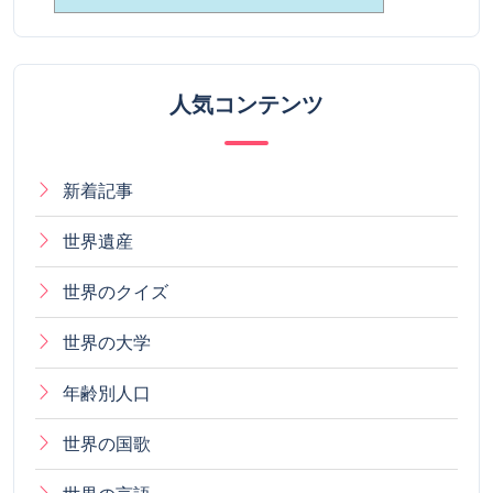
人気コンテンツ
新着記事
世界遺産
世界のクイズ
世界の大学
年齢別人口
世界の国歌